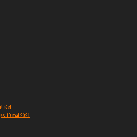
t réel
gas 10 mai 2021