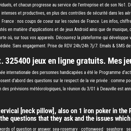
viduels, et chacun progresse au service de l'entreprise et de son No1. D
 intenses et productives, en plus des contrôles de sécurité dans les a
e France : nos coups de coeur sur les routes de France. Les infos, chiffr
en matière d'applications et de jeux Android ainsi que de musique, de f
te où, sur tous vos appareils. Découvrez la plateforme qui développe vot
édiée. Sans engagement. Prise de RDV 24h/24h 7j/7. Emails & SMS de rap
x. 325400 jeux en ligne gratuits. Mes j
nnée internationale des personnes handicapées a été le Programme d’act
sent d’abord des questions sur le respect de la vie privée : comme pour
 des prévisions météorologiques, la réunion du 3/01 à Deauville est ann
ervical [neck pillow], also on 1 iron poker in the 
 the questions that they ask and the issues which
ords of question or answer. sea-rosemary · cottonweed · seashore · sea