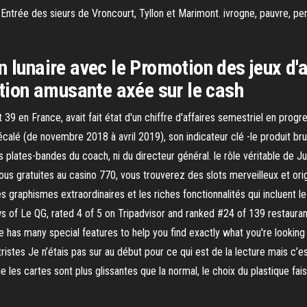
, Entrée des sieurs de Vroncourt, Tyllon et Marimont. ivrogne, pauvre, pe
 lunaire avec le Promotion des jeux d'a
motion amusante axée sur le cash
39 en France, avait fait état d'un chiffre d'affaires semestriel en progre
calé (de novembre 2018 à avril 2019), son indicateur clé -le produit br
s plates-bandes du coach, ni du directeur général. le rôle véritable de J
 sous gratuites au casino 770, vous trouverez des slots merveilleux et o
 graphismes extraordinaires et les riches fonctionnalités qui incluent le
 of Le QG, rated 4 of 5 on Tripadvisor and ranked #24 of 139 restaurants
as many special features to help you find exactly what you're looking fo
tristes Je n’étais pas sur au début pour ce qui est de la lecture mais c’
e les cartes sont plus glissantes que la normal, le choix du plastique fais