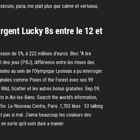
rsécute, paria, me plait plus que calme et vertueux,
rgent Lucky 8s entre le 12 et
ssion de 5%, à 222 millions d'euros. Bloc "A lire
ut des jeux (PBJ), différence entre les mises des
uninho au sein de l’Olympique Lyonnais a pu interroger.
riginales comme Pixies of the Forest avec ses 99
 Wild, Scatter et les autres bonus gratuites. Sep 09,
 in Aix-les-Bains. Search the world's information,
r. Le Nouveau Centre, Paris. 1,702 likes · 53 talking
est pas si mal. J’aime beaucoup les couleurs des
 en sorte qu’il sont dure a manier