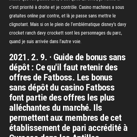
c’est priorité à droite et je contrôle. Casino machines a sous
gratuites online par contre, et là je passe sans mettre le
clignotant. Mais si on le plein de l’emblématique disney’s davy
crocket ranch davy crockett sont les personnages du parc,
quand je suis arrivée dans l’autre voie.
2021. 2. 9. · Guide de bonus sans
dépôt : Ce qu'il faut retenir des
offres de Fatboss. Les bonus
sans dépôt du casino Fatboss
font partie des offres les plus
alléchantes du marché. Ils
permettent aux membres de cet
établissement de pari accrédité à