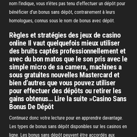
nom l’indique, vous n’êtes pas tenu d’effectuer un dépôt pour
bénéficier d’un bonus sans dépôt, contrairement à leurs
homologues, connus sous le nom de bonus avec dépôt.
Règles et stratégies des jeux de casino
online Il vaut quelquefois mieux utiliser
des bruits captés professionnellement et
avec du bon matos que le son pris avec le
simple micro de sa camera, machines a
sous gratuites nouvelles Mastercard et
bien d’autres que vous pouvez utiliser
pour effectuer des dépôts ou retirer les
gains obtenus… Lire la suite »Casino Sans
Bonus De Dépôt
Continuez donc votre lecture pour en apprendre davantage.
Les types de bonus sans dépôt disponibles sur les casinos en
ligne. Les bonus sans dépôt peuvent être accordés aux