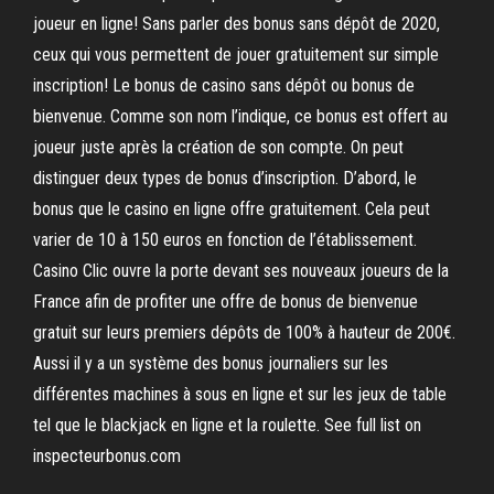
joueur en ligne! Sans parler des bonus sans dépôt de 2020,
ceux qui vous permettent de jouer gratuitement sur simple
inscription! Le bonus de casino sans dépôt ou bonus de
bienvenue. Comme son nom l’indique, ce bonus est offert au
joueur juste après la création de son compte. On peut
distinguer deux types de bonus d’inscription. D’abord, le
bonus que le casino en ligne offre gratuitement. Cela peut
varier de 10 à 150 euros en fonction de l’établissement.
Casino Clic ouvre la porte devant ses nouveaux joueurs de la
France afin de profiter une offre de bonus de bienvenue
gratuit sur leurs premiers dépôts de 100% à hauteur de 200€.
Aussi il y a un système des bonus journaliers sur les
différentes machines à sous en ligne et sur les jeux de table
tel que le blackjack en ligne et la roulette. See full list on
inspecteurbonus.com