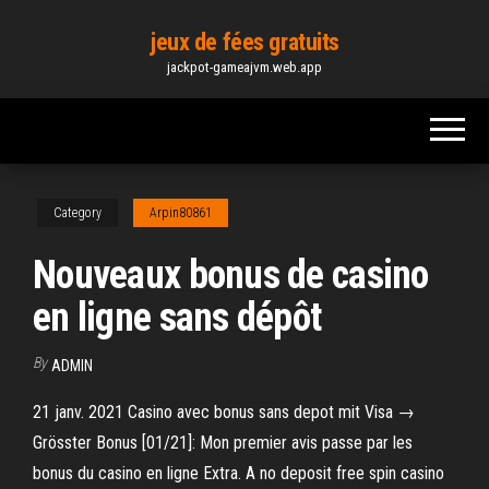
Skip
jeux de fées gratuits
to
jackpot-gameajvm.web.app
the
content
Category
Arpin80861
Nouveaux bonus de casino
en ligne sans dépôt
By
ADMIN
21 janv. 2021 Casino avec bonus sans depot mit Visa →
Grösster Bonus [01/21]: Mon premier avis passe par les
bonus du casino en ligne Extra. A no deposit free spin casino