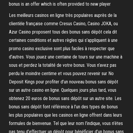
bonus is an offer which is often provided to new player
Les meilleurs casinos en ligne très populaires auprès de la
clientèle française comme Cresus Casino, Casino JOKA, ou
Azur Casino proposent tous des bonus sans dépôt cela dit
certaines conditions et autres règles qui s’appliquent à une
promo casino exclusive sont plus faciles à respecter que
d’autres. Vous jouez une centaine de tours sur une machine à
sous et perdez la totalité de votre bonus. Vous n’avez pas
perdu le moindre centime et vous pouvez revenir sur No
Deposit Kings pour profiter d’un nouveau bonus sans dépôt
sur un autre casino en ligne. Quelques jours plus tard, vous
obtenez 20 euros de bonus sans dépôt sur un autre site. Les
bonus sans dépôt font référence à l’un des types de bonus
les plus populaires que les casinos en ligne offrent dans leurs
formules de bienvenue. Tel que leur nom l’indique, vous n’êtes
pas tenu d’effectuer un dépôt pour bénéficier d’un bonus sans