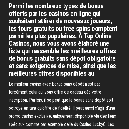
Parmi les nombreux types de bonus
offerts par les casinos en ligne qui
souhaitent attirer de nouveaux joueurs,
les tours gratuits ou free spins comptent
parmi les plus populaires. À Top Online
Casinos, nous vous avons élaboré une
liste qui rassemble les meilleures offres
de bonus gratuits sans dépôt obligatoire
et sans exigences de mise, ainsi que les
meilleures offres disponibles au
Le meilleur casino avec bonus sans dépôt n’est pas
forcément celui qui vous offre ce cadeau dès votre
inscription. Parfois, il se peut que le bonus sans dépôt soit
octroyé en tant qu’offre de fidélité. Il peut aussi s’agir d’une
promo casino exclusive, uniquement disponible via des liens
spéciaux comme par exemple celle du Casino Lucky8. Les