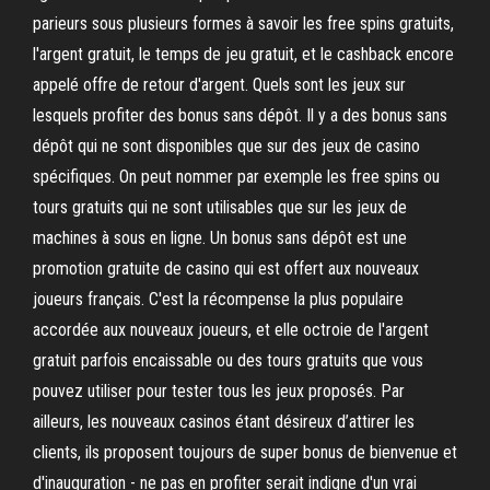
parieurs sous plusieurs formes à savoir les free spins gratuits,
l'argent gratuit, le temps de jeu gratuit, et le cashback encore
appelé offre de retour d'argent. Quels sont les jeux sur
lesquels profiter des bonus sans dépôt. Il y a des bonus sans
dépôt qui ne sont disponibles que sur des jeux de casino
spécifiques. On peut nommer par exemple les free spins ou
tours gratuits qui ne sont utilisables que sur les jeux de
machines à sous en ligne. Un bonus sans dépôt est une
promotion gratuite de casino qui est offert aux nouveaux
joueurs français. C'est la récompense la plus populaire
accordée aux nouveaux joueurs, et elle octroie de l'argent
gratuit parfois encaissable ou des tours gratuits que vous
pouvez utiliser pour tester tous les jeux proposés. Par
ailleurs, les nouveaux casinos étant désireux d’attirer les
clients, ils proposent toujours de super bonus de bienvenue et
d'inauguration - ne pas en profiter serait indigne d'un vrai