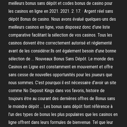
meilleurs bonus sans dépôt et codes bonus de casino pour
les casinos en ligne en 2021. 2021. 2. 17. · Argent réel sans
dépôt Bonus de casino. Nous avons évalué quelques-uns des
meilleurs casinos en ligne, vous disposez donc d’une liste
comparative facilitant la sélection de vos casinos. Tous les
casinos doivent être correctement autorisé et réglementé
avant de les considérer.Ils ont également besoin d’une bonne
sélection de … Nouveaux Bonus Sans Dépôt. Le monde des
Casinos en Ligne est constamment en mouvement et offre
sans cesse de nouvelles opportunités pour les joueurs que
nous sommes. C’est pourquoi il est nécessaire d’avoir un site
comme No Deposit Kings dans vos favoris, histoire de
toujours être au courant des dernières offres de Bonus sans
le moindre dépôt … Les bonus sans dépôt font référence à
l’un des types de bonus les plus populaires que les casinos en
ligne offrent dans leurs formules de bienvenue. Tel que leur