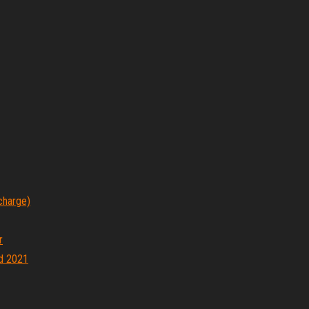
charge)
r
od 2021