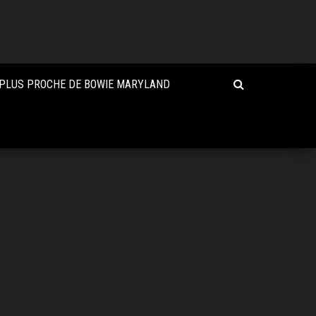
 PLUS PROCHE DE BOWIE MARYLAND